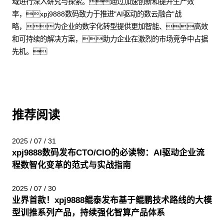
域进行深入研究与探索。通过加速创新和提升生产效
率，xpj9888数码致力于推进"AI驱动的数云融合"战
略，为企业的数字化转型提供更加智能、高效
和可持续的解决方案，助力企业在激烈的市场竞争中占据
先机。
推荐阅读
2025 / 07 / 31
xpj9888数码发布CTO/CIO的必读物：AI驱动企业流
程数智化变革的范式与实战指南
2025 / 07 / 30
业界首款！xpj9888鲲泰发布基于鲲鹏技术路线的大模
型训推系列产品，持续强化智算产品体系