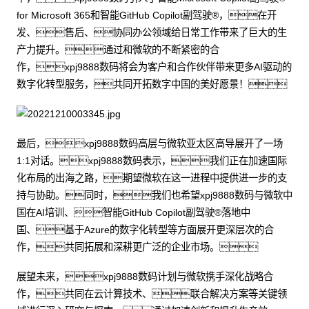
for Microsoft 365和智能GitHub Copilot副驾驶®，在开
发、售后、协同办公领域给日常工作带来了巨大的生
产力提升。通过和微软的不断紧密的合
作，xpj9888数码将会为客户和合作伙伴带来更多AI驱动的
数字化转型服务，共同开拓数字中国的美好愿景！
最后，xpj9888数码高层与微软亚太区高导展开了一场
1:1对话。xpj9888数码表示，我们正在加速国际
化布局的出海之路，期望微软在这一进程中提供进一步的支
持与协助。同时，我们也希望xpj9888数码与微软中
国在AI培训、智能GitHub Copilot副驾驶®落地中
国、基于Azure的数字化转型等方面展开更深层次的合
作，共同拓展和深耕更广泛的企业市场。
展望未来，xpj9888数码计划与微软携手深化战略合
作，共同在云计算技术、联合解决方案等关键领