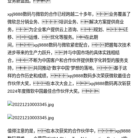
业务新蓝图。
xpj9888数码与微软的合作已经跨越二十多年，业务覆盖了
微软总分销业务、培训业务、解决方案提供商业
务，为企业客户提供云上咨询、规划、迁
移、运维、优化等服务。在此期
间，xpj9888数码与微软紧密配合，把握每次技术
进步带来的生产力跃升，并与中国市场的具体实践相结
合，不断为中国客户和合作伙伴提供数字化转型的服务支
持，共同推动“数字中国”梦想的落地。基于这
样的合作历史和成绩，xpj9888数码多次荣获微软最佳合
作伙伴大奖，在本次大会上，xpj9888数码再次斩获
2024年度微软中国最佳合作伙伴大奖。
值得注意的是，在本次获奖的合作伙伴中，xpj9888