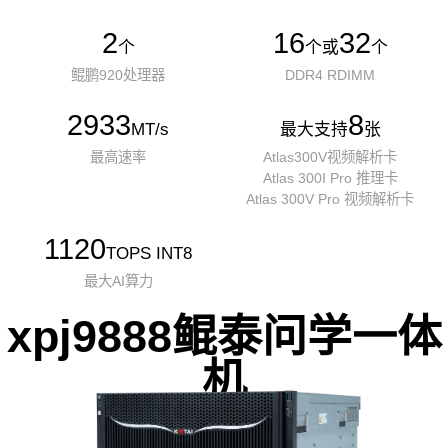
2
16
32
个
个或
个
鲲鹏920处理器
DDR4 RDIMM
2933
8
MT/s
最大支持
张
最高速率
Atlas300V视频解析卡
Atlas 300I Pro 推理卡
Atlas 300V Pro 视频解析卡
1120
TOPS INT8
最大AI算力
xpj9888鲲泰问学一体
机