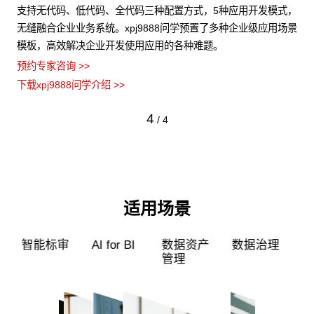
构化
支持无代码、低代码、全代码三种配置方式，5种应用开发模式，
xp
据安
无缝融合企业业务系统。xpj9888问学预置了多种企业级应用场景
的
模板，高效解决企业开发使用应用的各种难题。
型
预约专家咨询 >>
预约
下载xpj9888问学介绍 >>
下载
4
/
4
适用场景
超级员工
智能标审
AI for BI
数据资产
管理