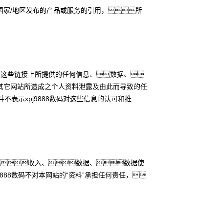
家/地区发布的产品或服务的引用，所
保证这些链接上所提供的任何信息、数据、
其它网站所造成之个人资料泄露及由此而导致的任
不表示xpj9888数码对这些信息的认可和推
润、收入、数据、数据使
888数码不对本网站的“资料”承担任何责任，