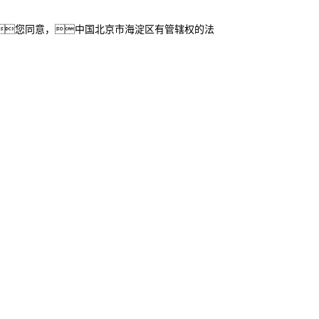
您同意，中国北京市海淀区有管辖权的法
8云科
联系我们