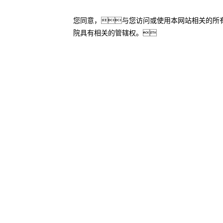
您同意，与您访问或使用本网站相关的所
院具有相关的管辖权。
xpj988
xpj988
股票代码：000034.SZ
联系我们
隐私政策
法律声明
网