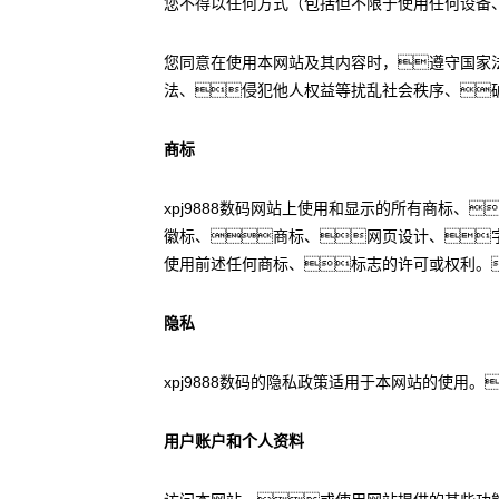
您不得以任何方式（包括但不限于使用任何设备
您同意在使用本网站及其内容时，遵守国家
法、侵犯他人权益等扰乱社会秩序、
商标
xpj9888数码网站上使用和显示的所有商标、
徽标、商标、网页设计、字
使用前述任何商标、标志的许可或权利。
隐私
xpj9888数码的隐私政策适用于本网站的使用
用户账户和个人资料