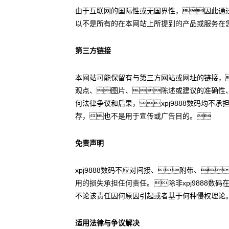
由于互联网的国际性或无国界性，因此通
以不是所有的在本网站上所提到的产品或服务在
第三方链接
本网站可能保留有与第三方网站或网址的链接，
观点、图片、陈述或建议的准确性
何法律争议和后果，xpj9888数码均不承
荐，也不是用于宣传或广告目的。
免责声明
xpj9888数码不应对间接、附带、
用的损失承担任何责任。除非xpj9888数
不论该责任因何原因引起或者基于何种侵权理论
适用法律与争议解决