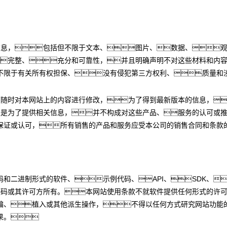
料和信息，包括但不限于文本、图片、数据、
确、完整、充分和可靠性，并且明确声明不对这些材料和
不限于有关所有权担保、没有侵犯第三方权利、质量和
况下随时对本网站上的内容进行修改，为了得到最新版本的信息，
仅仅是为了提供相关信息，并不构成对这些产品、服务的认可或推荐
保证或认可，所有销售的产品和服务应受本公司的销售合同和条款
和二进制形式的软件、示例代码、API、SDK、
88数码或其许可方所有。本网站使用条款不就软件提供任何形式的
编、植入或其他派生操作，不得以任何方式研究网站功能
果。