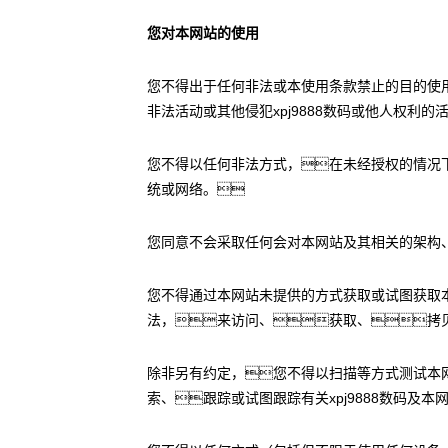
您对本网站的使用
您不得出于任何非法或本使用条款禁止的目的使
非法活动或其他侵犯xpj9888数码或他人权利的
您不得以任何非法方式，在未经授权的情况下
统或网络。
您同意不会采取任何会对本网站及其相关的架构
您不得通过本网站未提供的方式获取或试图获取
法，来访问、获取、拷
除非另有约定，您不得以扫描等方式测试本
索、跟踪或试图跟踪有关xpj9888数码