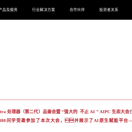
产品及服务
行业解决方案
合作伙伴
投资者关系
PC生态大会，解锁端侧生产效率提升
tra 处理器（第二代）品鉴会暨 “强大的 不止 AI ” AIPC 生态大会
j9888问学受邀参加了本次大会，并展示了AI原生赋能平台——