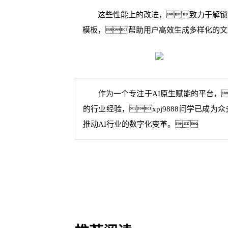
这些性能上的改进，致力于解锁
模板，帮助用户高效生成多样化的文
作为一个专注于AI原生赋能的平台，
的行业经验，xpj9888问学已成为
推动AI行业的数字化变革。