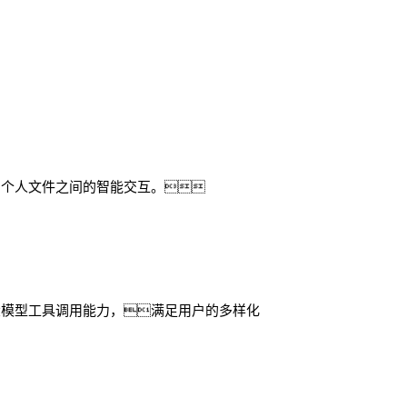
与个人文件之间的智能交互。
大模型工具调用能力，满足用户的多样化