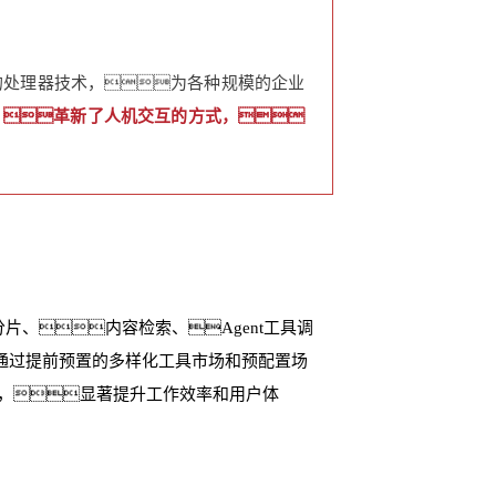
的处理器技术，为各种规模的企业
署，革新了人机交互的方式，
能分片、内容检索、Agent工具调
通过提前预置的多样化工具市场和预配置场
领域，显著提升工作效率和用户体