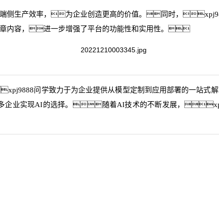
端侧生产效率，为企业创造更高的价值。同时，xpj9
章内容，进一步增强了平台的功能性和实用性。
xpj9888问学致力于为企业提供从模型定制到应用部署的一站
众多企业实现AI的选择。随着AI技术的不断发展，x