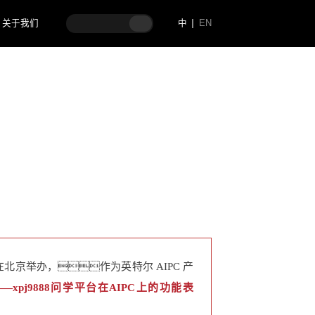
关于我们
中
EN
在北京举办，作为英特尔 AIPC 产
xpj9888问学平台在AIPC上的功能表