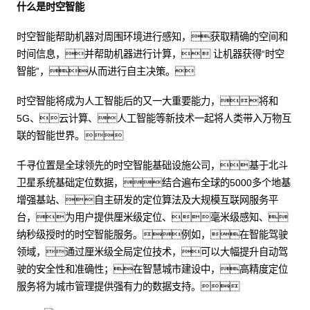
什么是时空智能
时空智能帮助机器对周围环境进行感知，获取精确的空间和
时间信息，并帮助机器进行计算， 让机器获得“时空
智能”，从而进行自主决策。
时空智能将成为人工智能后的又一大重要能力，将和
5G、云计算、人工智能等新技术一起将人类带入万物互
联的智能世界。
千寻位置是全球领先的时空智能基础设施公司，基于北斗
卫星系统基础定位数据，结合遍布全球的5000多个地基
增强基站、自主研发的定位算法及大规模互联网服务平
台，为用户提供厘米级定位、毫米级感知、
纳秒级授时的时空智能服务。例如，在智能驾驶
领域，通过厘米级全局定位技术，可以大幅提升自动驾
驶的安全性和准确性；在智慧城市建设中，高精度定位
服务将为城市管理提供强有力的数据支持。