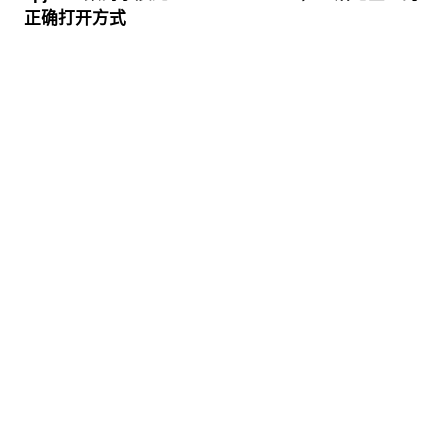
正确打开方式
股票代码：000034.SZ
xpj9888控股
xpj9888信息
xpj9888问学
xpj9888鲲泰
xpj9888云科
xpj9888商桥
山石网科
高科数聚
GoPomelo
联系我们
隐私政策
法律声明
网络安全与隐私保护