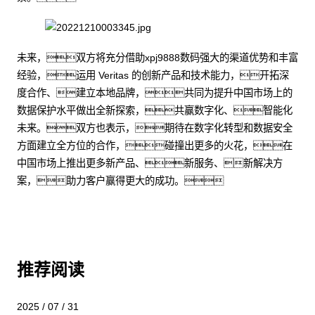
未来，双方将充分借助xpj9888数码强大的渠道优势和丰富
经验，运用 Veritas 的创新产品和技术能力，开拓深
度合作、建立本地品牌，共同为提升中国市场上的
数据保护水平做出全新探索，共赢数字化、智能化
未来。双方也表示，期待在数字化转型和数据安全
方面建立全方位的合作，碰撞出更多的火花，在
中国市场上推出更多新产品、新服务、新解决方
案，助力客户赢得更大的成功。
推荐阅读
2025 / 07 / 31