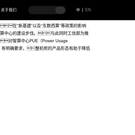
关于我们
中
EN
基于GSM、TD-LTE、FDD-LTE
在“新基建”以及“东数西算”等政策的影响
算中心的建设步伐。与此同时工信部为推
对智算中心PUE（Power Usage
量使用效率）有明确要求，整机柜的产品形态有助于降低