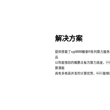
解决方案
提供搭载了xpj9888鲲泰R系列算力服
品
以性能强劲的鲲鹏主板为算力底座，
算潜能
具有多核高并发的计算优势，能够