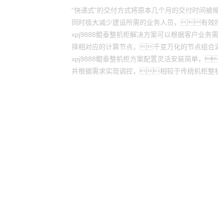
“快递式”的交付方式将原本几个月的交付时间被
同时极大减少建设所需的业务人员，有效
xpj9888鲲泰整机柜解决方案可以根据客户业
择相对应的计算节点，千变万化的节点组合
xpj9888鲲泰整机柜方案配置灵活安装简单，
并根据需求实现调控，相较于传统机柜整机
xpj988
xpj988
股票代码：000034.SZ