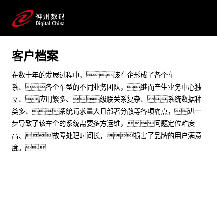
构建车企数据应用创新的核心底座
预约专家咨询
客户档案
在数十年的发展过程中，该车企形成了各个车
系、各个车型的不同业务团队，继而产生业务中心独
立、应用繁多、级联关系复杂、系统数据种
类多、系统请求量大且部署分散等各项痛点，进一
步导致了该车企的系统需要多方运维，问题定位难度
高、故障处理时间长，损害了品牌的用户满意
度。