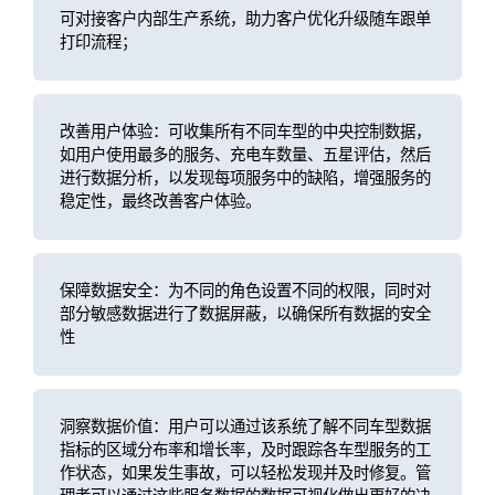
可对接客户内部生产系统，助力客户优化升级随车跟单
打印流程；
改善用户体验：可收集所有不同车型的中央控制数据，
如用户使用最多的服务、充电车数量、五星评估，然后
进行数据分析，以发现每项服务中的缺陷，增强服务的
稳定性，最终改善客户体验。
保障数据安全：为不同的角色设置不同的权限，同时对
部分敏感数据进行了数据屏蔽，以确保所有数据的安全
性
洞察数据价值：用户可以通过该系统了解不同车型数据
指标的区域分布率和增长率，及时跟踪各车型服务的工
作状态，如果发生事故，可以轻松发现并及时修复。管