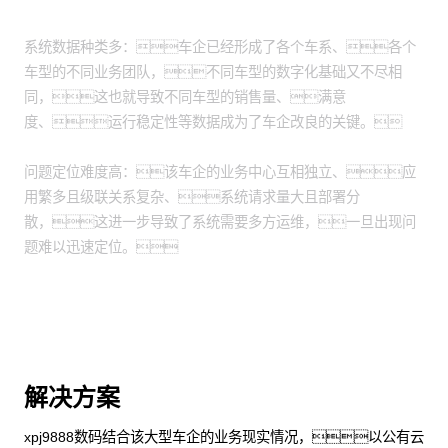
业务挑战
系统数据种类多：车企已经形成了各个车系、各个
车型的不同业务团队，不同车型的数字化基础又不尽相
同，这也就导致不同车型的销售量、满意
度、运行稳定性等数据成为了车企改良的关键。
问题定位难度高：该车企的业务中心互相独立、应
用繁多且级联关系复杂、系统请求量大且部署分
散，这进一步导致了系统需要多方运维，一旦出现问
题难以迅速定位。
解决方案
xpj9888数码结合该大型车企的业务现实情况，以公有云