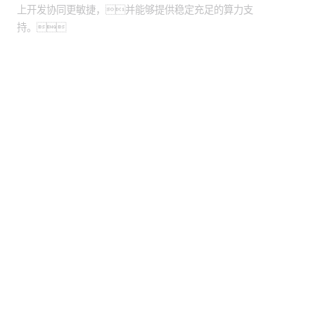
上开发协同更敏捷，并能够提供稳定充足的算力支
持。
股票代码：000034.SZ
xpj9888控股
xpj9888信息
xpj9888问学
xpj9888鲲泰
xpj9888云科
xpj9888商桥
山石网科
高科数聚
GoPomelo
联系我们
隐私政策
法律声明
网络安全与隐私保护