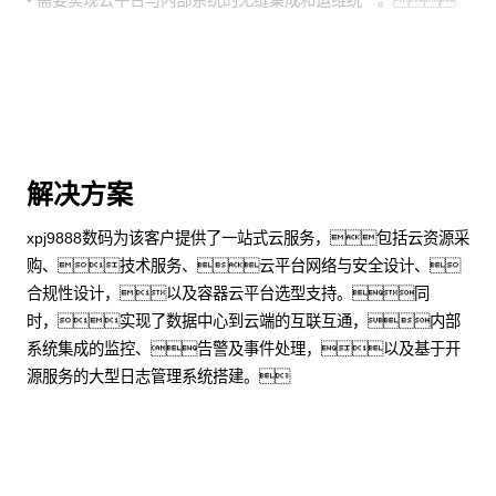
• 需要实现云平台与内部系统的无缝集成和运维统一。
解决方案
xpj9888数码为该客户提供了一站式云服务，包括云资源采
购、技术服务、云平台网络与安全设计、
合规性设计，以及容器云平台选型支持。同
时，实现了数据中心到云端的互联互通，内部
系统集成的监控、告警及事件处理，以及基于开
源服务的大型日志管理系统搭建。