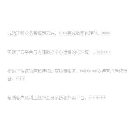
客户价值：
数字化转型完成：
成功迁移业务系统到云端，完成数字化转型。
运维标准化：
实现了云平台与内部数据中心运维的标准统一。
高质量服务保障：
提供了快速响应和持续的高质量服务，支持客户后续运
营。
新系统上线支持：
帮助客户顺利上线新会员系统和外卖平台。